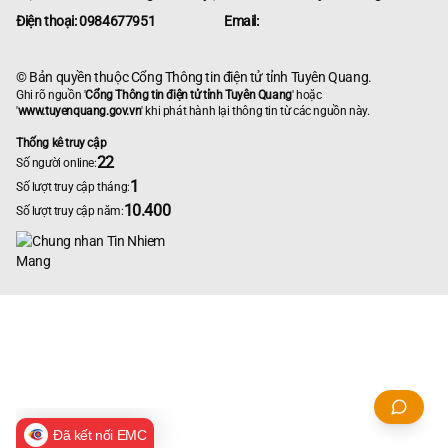
Điện thoại: 0984677951
Email:
© Bản quyền thuộc Cổng Thông tin điện tử tỉnh Tuyên Quang.
Ghi rõ nguồn '
Cổng Thông tin điện tử tỉnh Tuyên Quang
' hoặc
'
www.tuyenquang.gov.vn
' khi phát hành lại thông tin từ các nguồn này.
Thống kê truy cập
22
Số người online:
1
Số lượt truy cập tháng:
10.400
Số lượt truy cập năm:
Đã kết nối EMC