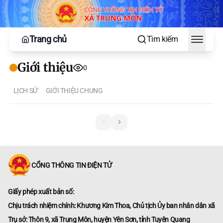
Trang chủ
Tìm kiếm
Toggle
Giới thiệu
0
LỊCH SỬ
GIỚI THIỆU CHUNG
CỔNG THÔNG TIN ĐIỆN TỬ
Giấy phép xuất bản số:
Chịu trách nhiệm chính: Khương Kim Thoa, Chủ tịch Ủy ban nhân dân xã
Trụ sở: Thôn 9, xã Trung Môn, huyện Yên Sơn, tỉnh Tuyên Quang