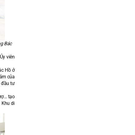
ng Bác
Ủy viên
c Hồ ở
 cảm của
 đầu tư
ợ... tạo
 Khu di