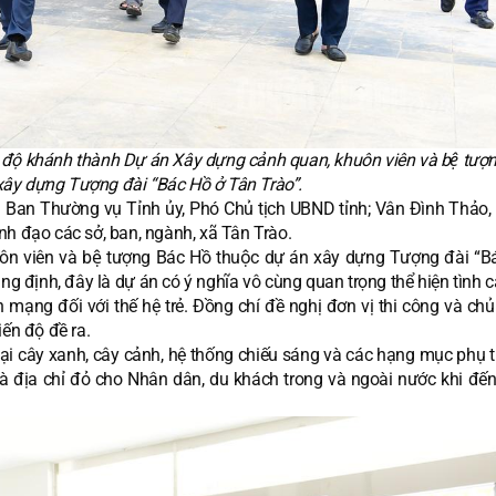
 độ khánh thành Dự án Xây dựng cảnh quan, khuôn viên và bệ tượ
xây dựng Tượng đài “Bác Hồ ở Tân Trào”.
 Ban Thường vụ Tỉnh ủy, Phó Chủ tịch UBND tỉnh; Vân Đình Thảo, 
nh đạo các sở, ban, ngành, xã Tân Trào.
 viên và bệ tượng Bác Hồ thuộc dự án xây dựng Tượng đài “Bá
ẳng định, đây là dự án có ý nghĩa vô cùng quan trọng thể hiện tình
 mạng đối với thế hệ trẻ. Đồng chí đề nghị đơn vị thi công và chủ
iến độ đề ra.
oại cây xanh, cây cảnh, hệ thống chiếu sáng và các hạng mục phụ tr
là địa chỉ đỏ cho Nhân dân, du khách trong và ngoài nước khi đến