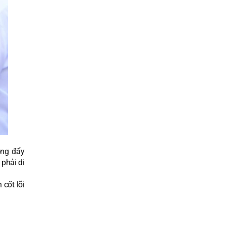
ông đẩy
 phải di
cốt lõi