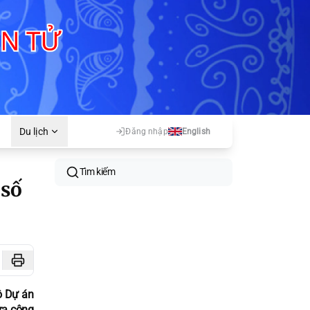
Du lịch
Đăng nhập
English
Tìm kiếm
 số
độ Dự án
ra công