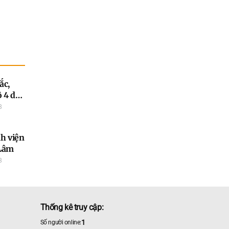
ắc,
 4 dự
ắc
8
h viện
Lâm
8
Thống kê truy cập:
1
Số người online: