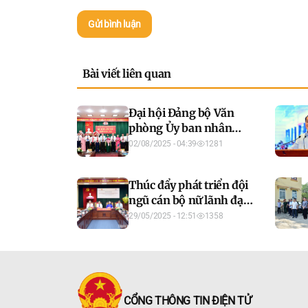
Gửi bình luận
Bài viết liên quan
Đại hội Đảng bộ Văn
phòng Ủy ban nhân
dân tỉnh lần thứ I,
02/08/2025 - 04:39
1281
nhiệm kỳ 2025 - 2030
thành công tốt đẹp
Thúc đẩy phát triển đội
ngũ cán bộ nữ lãnh đạo,
quản lý hướng tới Đại
29/05/2025 - 12:51
1358
hội XIV của Đảng
CỔNG THÔ