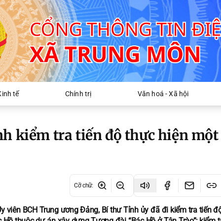
Kinh tế
Chính trị
Văn hoá - Xã hội
h kiểm tra tiến độ thực hiện một
Cỡ chữ
:
 Ủy viên BCH Trung ương Đảng, Bí thư Tỉnh ủy đã đi kiểm tra tiến 
 Hồ thuộc dự án xây dựng Tượng đài “Bác Hồ ở Tân Trào”; kiểm t