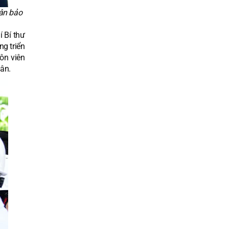
dân bảo
 Bí thư
ng triển
ôn viên
dân.